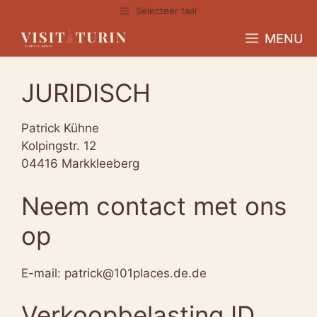
Overslaan
Selecteer taal
naar
MENU
inhoud
JURIDISCH
Patrick Kühne
Kolpingstr. 12
04416 Markkleeberg
Neem contact met ons
op
E-mail: patrick@101places.de.de
Verkoopbelasting ID