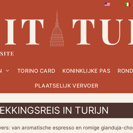
N
TORINO CARD
KONINKLIJKE PAS
ROND
PLAATSELIJK VERVOER
EKKINGSREIS IN TURIJN
roevers: van aromatische espresso en romige gianduja-ch