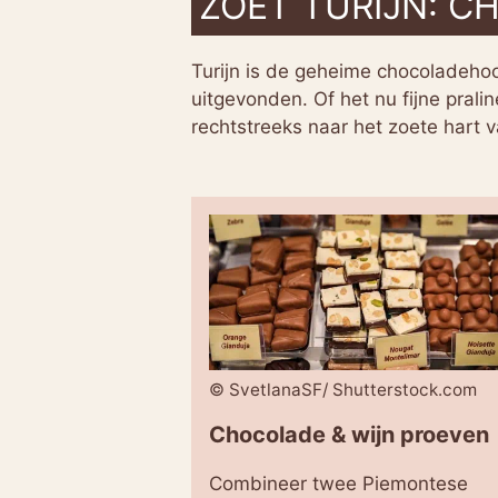
ZOET TURIJN: C
Turijn is de geheime chocoladehoo
uitgevonden. Of het nu fijne pral
rechtstreeks naar het zoete hart 
© SvetlanaSF/ Shutterstock.com
Chocolade & wijn proeven
Combineer twee Piemontese