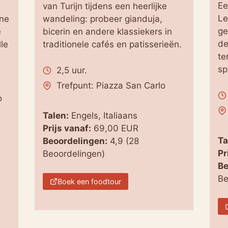
Ee
van Turijn tijdens een heerlijke
Le
jne
wandeling: probeer gianduja,
ge
e
bicerin en andere klassiekers in
de
lle
traditionele cafés en patisserieën.
te
sp
2,5 uur.
Trefpunt: Piazza San Carlo
o
Talen:
Engels, Italiaans
Prijs vanaf:
69,00 EUR
Ta
Beoordelingen:
4,9 (28
Pr
Beoordelingen)
Be
Be
Boek een foodtour