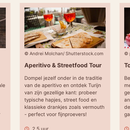
© Andrei Molchan/ Shutterstock.com
© 
Aperitivo & Streetfood Tour
To
Dompel jezelf onder in de traditie
Be
ale
van de aperitivo en ontdek Turijn
me
van zijn gezellige kant: probeer
ge
typische hapjes, street food en
an
klassieke drankjes zoals vermouth
de
r
- perfect voor fijnproevers!
ga
2,5 uur.