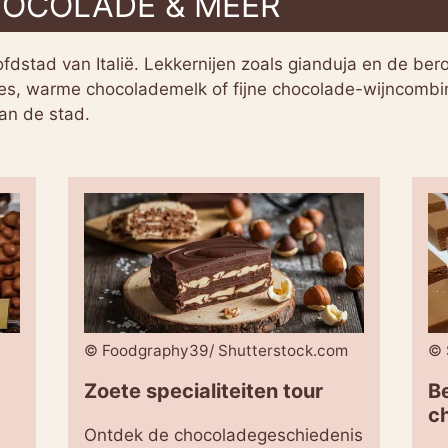
HOCOLADE & MEER
fdstad van Italië. Lekkernijen zoals gianduja en de be
ines, warme chocolademelk of fijne chocolade-wijncombin
van de stad.
© Foodgraphy39/ Shutterstock.com
© 
Zoete specialiteiten tour
B
c
Ontdek de chocoladegeschiedenis