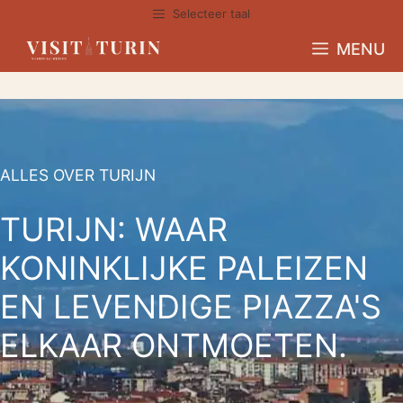
Overslaan
Selecteer taal
naar
MENU
inhoud
ALLES OVER TURIJN
TURIJN: WAAR
KONINKLIJKE PALEIZEN
EN LEVENDIGE PIAZZA'S
ELKAAR ONTMOETEN.