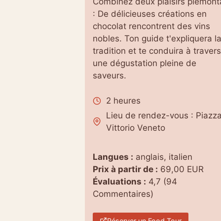
Combinez deux plaisirs piémont
: De délicieuses créations en
chocolat rencontrent des vins
nobles. Ton guide t'expliquera l
tradition et te conduira à travers
une dégustation pleine de
saveurs.
2 heures
Lieu de rendez-vous : Piazz
Vittorio Veneto
Langues :
anglais, italien
Prix à partir de :
69,00 EUR
Évaluations :
4,7 (94
Commentaires)
Réserver un Food Tour