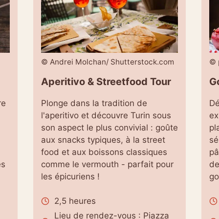
© Andrei Molchan/ Shutterstock.com
© 
Aperitivo & Streetfood Tour
G
re
Plonge dans la tradition de
Dé
l'aperitivo et découvre Turin sous
ex
son aspect le plus convivial : goûte
pl
aux snacks typiques, à la street
sé
food et aux boissons classiques
pâ
es
comme le vermouth - parfait pour
de
les épicuriens !
go
2,5 heures
Lieu de rendez-vous : Piazza