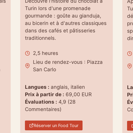
ais
Découvre l'histoire du chocolat à
Ap
Turin lors d'une promenade
Tu
gourmande : goûte au gianduja,
dé
a
au bicerin et à d'autres classiques
pr
dans des cafés et pâtisseries
sp
traditionnels.
di
2,5 heures
Lieu de rendez-vous : Piazza
a
San Carlo
Langues :
anglais, italien
La
Prix à partir de :
69,00 EUR
Pr
Évaluations :
4,9 (28
Év
Commentaires)
Co
Réserver un Food Tour