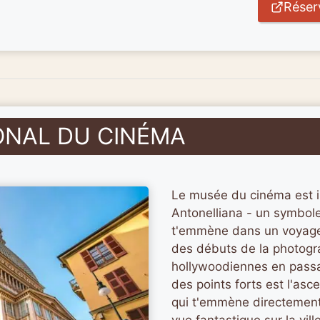
Réserv
ONAL DU CINÉMA
Le musée du cinéma est i
Antonelliana - un symbole
t'emmène dans un voyage à
des débuts de la photogr
hollywoodiennes en passan
des points forts est l'as
qui t'emmène directement 
vue fantastique sur la ville