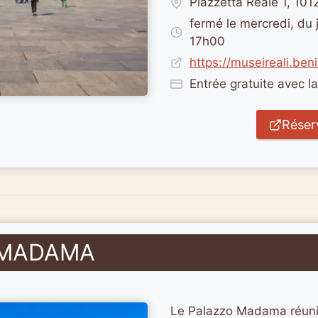
Piazzetta Reale 1, 101
fermé le mercredi, du
17h00
https://museireali.beni
Entrée gratuite avec l
Réserv
O MADAMA
Le Palazzo Madama réunit