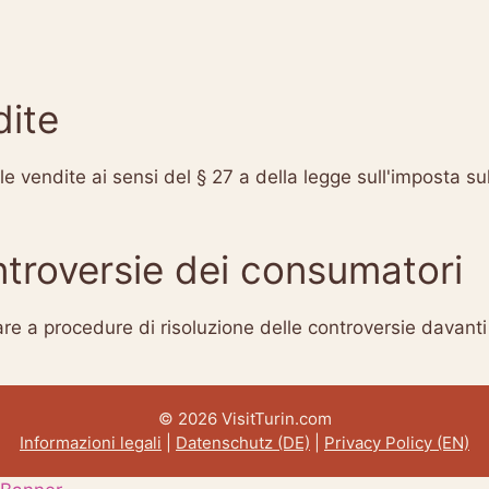
dite
e vendite ai sensi del § 27 a della legge sull'imposta su
ntroversie dei consumatori
re a procedure di risoluzione delle controversie davanti 
© 2026 VisitTurin.com
Informazioni legali
|
Datenschutz (DE)
|
Privacy Policy (EN)