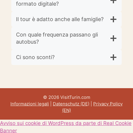
formato digitale?
Il tour è adatto anche alle famiglie?
Con quale frequenza passano gli
autobus?
Ci sono sconti?
© 2026 VisitTurin.com
Informazioni legali
|
Datenschutz (DE)
|
Privacy Policy
(EN)
Avviso sui cookie di WordPress da parte di Real Cookie
Banner