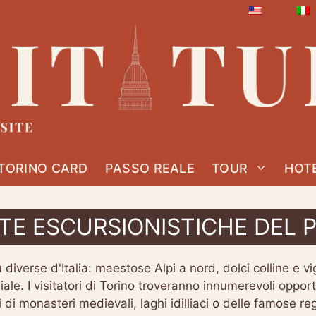
TORINO CARD
PASSO REALE
TOUR
HOT
ETE ESCURSIONISTICHE DEL 
 diverse d'Italia: maestose Alpi a nord, dolci colline e vig
diale. I visitatori di Torino troveranno innumerevoli opport
i di monasteri medievali, laghi idilliaci o delle famose reg