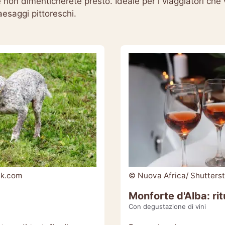
e non dimenticherete presto. Ideale per i viaggiatori che
aesaggi pittoreschi.
ck.com
© Nuova Africa/ Shutters
Monforte d'Alba: rit
Con degustazione di vini