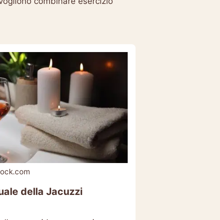
 vogliono combinare esercizio
tock.com
uale della Jacuzzi