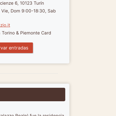
cienze 6, 10123 Turín
- Vie, Dom 9:00-18:30, Sab
io.it
la Torino & Piemonte Card
var entradas
Palazzo Reale) fue la residencia