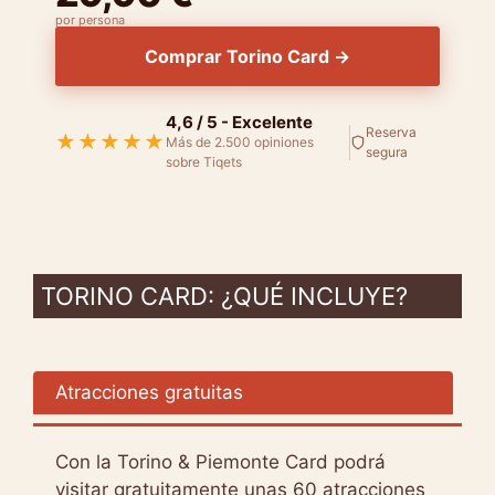
por persona
Comprar Torino Card →
4,6 / 5 - Excelente
Reserva
★★★★★
Más de 2.500 opiniones
segura
sobre Tiqets
TORINO CARD: ¿QUÉ INCLUYE?
Atracciones gratuitas
Con la Torino & Piemonte Card podrá
visitar gratuitamente unas 60 atracciones