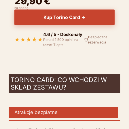
29,90 €
na osobę
Kup Torino Card →
4.6 / 5 - Doskonały
Bezpieczna
★★★★★
Ponad 2 500 opinii na
rezerwacja
temat Tiqets
TORINO CARD: CO WCHODZI W
SKŁAD ZESTAWU?
Atrakcje bezpłatne