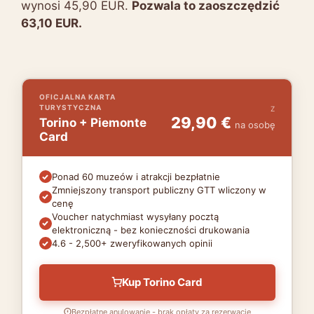
wynosi 45,90 EUR.
Pozwala to zaoszczędzić
63,10 EUR.
OFICJALNA KARTA
TURYSTYCZNA
Z
29,90 €
Torino + Piemonte
na osobę
Card
Ponad 60 muzeów i atrakcji bezpłatnie
Zmniejszony transport publiczny GTT wliczony w
cenę
Voucher natychmiast wysyłany pocztą
elektroniczną - bez konieczności drukowania
4.6 - 2,500+ zweryfikowanych opinii
Kup Torino Card
Bezpłatne anulowanie - brak opłaty za rezerwację