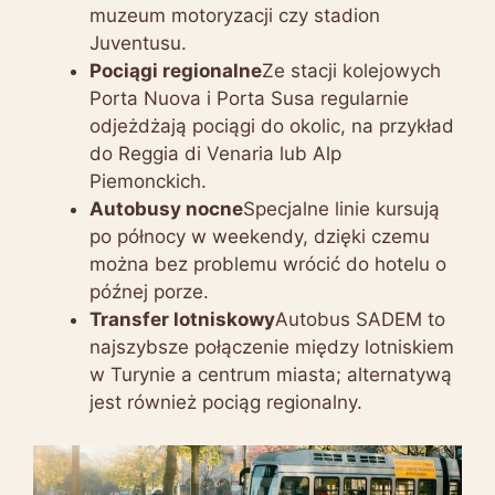
muzeum motoryzacji czy stadion
Juventusu.
Pociągi regionalne
Ze stacji kolejowych
Porta Nuova i Porta Susa regularnie
odjeżdżają pociągi do okolic, na przykład
do Reggia di Venaria lub Alp
Piemonckich.
Autobusy nocne
Specjalne linie kursują
po północy w weekendy, dzięki czemu
można bez problemu wrócić do hotelu o
późnej porze.
Transfer lotniskowy
Autobus SADEM to
najszybsze połączenie między lotniskiem
w Turynie a centrum miasta; alternatywą
jest również pociąg regionalny.