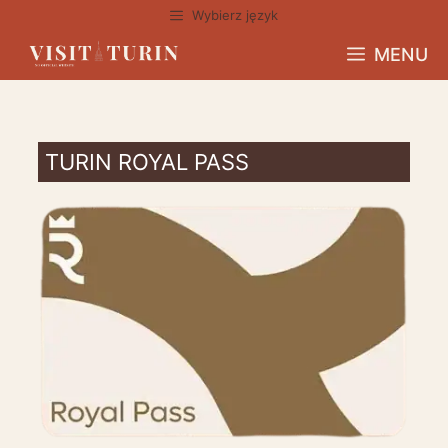
Przejdź
Wybierz język
do
MENU
treści
TURIN ROYAL PASS