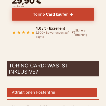
29,90 €
pro Person
Torino Card kaufen →
4,6 / 5 · Exzellent
Sichere
★★★★★
2.500+ Bewertungen auf
Buchung
Tiqets
TORINO CARD: WAS IST
INKLUSIVE?
Attraktionen kostenfrei